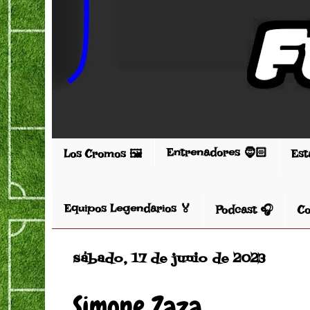
Entrenadores 🧔🏻
Los Cromos 🖼️
Est
Equipos Legendarios 🏅
Podcast 🎧
Co
sábado, 17 de junio de 2023
Simone Zaza