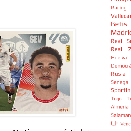
Racing
Valleca
Betis
Madri
Real S
Real Z
Huelva
Democrá
Rusia
Senegal
Sporti
Togo
T
Almería
Salaman
CF
Vene