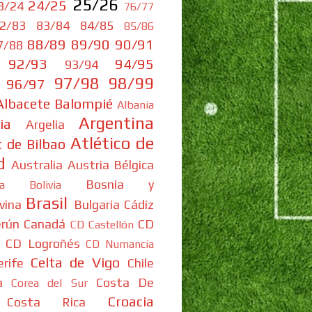
25/26
24/25
3/24
76/77
2/83
83/84
84/85
85/86
88/89
89/90
90/91
7/88
92/93
94/95
93/94
97/98
98/99
96/97
Albacete Balompié
Albania
Argentina
ia
Argelia
Atlético de
c de Bilbao
d
Australia
Austria
Bélgica
Bosnia y
ia
Bolivia
Brasil
vina
Bulgaria
Cádiz
rún
Canadá
CD
CD Castellón
CD Logroñés
CD Numancia
Celta de Vigo
rife
Chile
a
Costa De
Corea del Sur
Croacia
Costa Rica