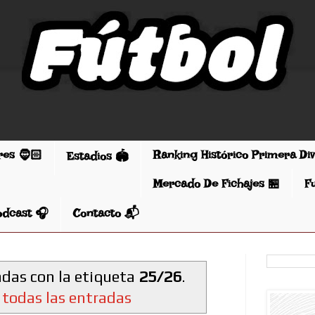
res 🧔🏻
Ranking Histórico Primera Di
Estadios 🏟️
Mercado De Fichajes 🏪
F
odcast 🎧
Contacto 📬
das con la etiqueta
25/26
.
 todas las entradas