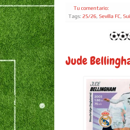
Tu comentario:
Tags:
25/26
,
Sevilla FC
,
Su
Jude Bellingh