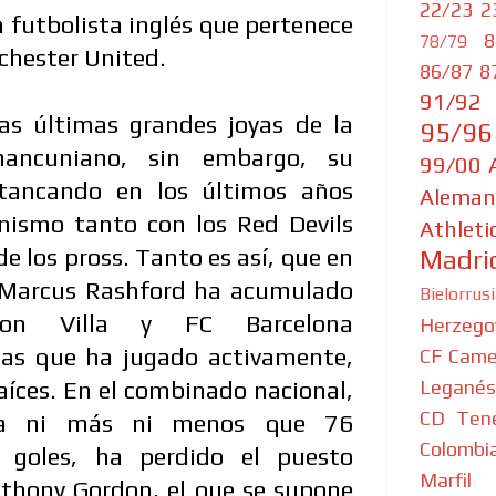
22/23
2
 futbolista inglés que pertenece
8
78/79
nchester United.
86/87
8
91/92
as últimas grandes joyas de la
95/96
ancuniano, sin embargo, su
99/00
stancando en los últimos años
Aleman
nismo tanto con los Red Devils
Athleti
de los pross. Tanto es así, que en
Madri
 Marcus Rashford ha acumulado
Bielorrus
ton Villa y FC Barcelona
Herzego
las que ha jugado activamente,
CF
Came
Leganés
raíces. En el combinado nacional,
CD Tene
la ni más ni menos que 76
Colombi
9 goles, ha perdido el puesto
Marfil
thony Gordon, el que se supone