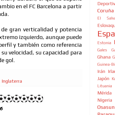
Deporti
mbio en el FC Barcelona a partir
Coruña
ada.
El Salv
Eslovaqu
de gran verticalidad y potencia
Esp
 extremo izquierdo, aunque puede
Estonia
perfil y también como referencia
Gales
G
 su velocidad, su capacidad para
Ghana
G
de gol.
Guinea-B
Irán
Irl
Japón
K
,
Inglaterra
Lituania
Mérida
Nigeria
Osasun
26
Paragu