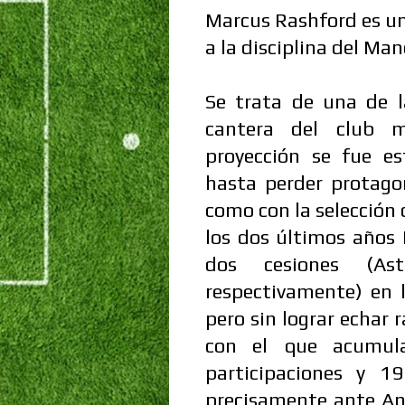
Marcus Rashford es un
a la disciplina del Ma
Se trata de una de l
cantera del club m
proyección se fue e
hasta perder protago
como con la selección 
los dos últimos años
dos cesiones (As
respectivamente) en 
pero sin lograr echar 
con el que acumu
participaciones y 1
precisamente ante An