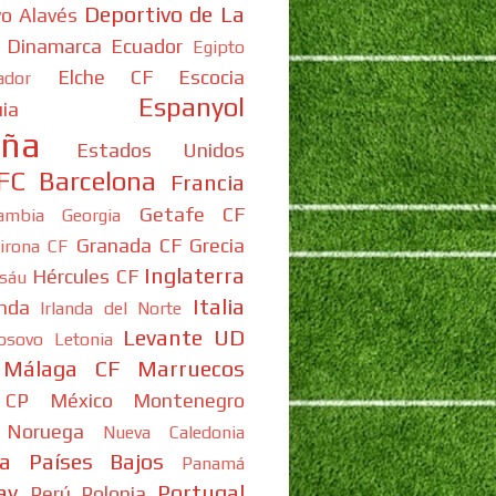
Deportivo de La
vo Alavés
Dinamarca
Ecuador
Egipto
Elche CF
Escocia
ador
Espanyol
ia
aña
Estados Unidos
FC Barcelona
Francia
Getafe CF
ambia
Georgia
Granada CF
Grecia
irona CF
Inglaterra
Hércules CF
isáu
Italia
anda
Irlanda del Norte
Levante UD
osovo
Letonia
Málaga CF
Marruecos
 CP
México
Montenegro
Noruega
Nueva Caledonia
a
Países Bajos
Panamá
ay
Portugal
Perú
Polonia