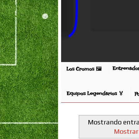
Entrenado
Los Cromos 🖼️
Equipos Legendarios 🏅
P
Mostrando entra
Mostrar