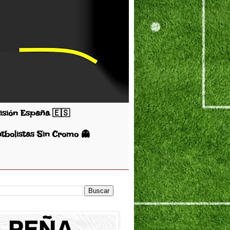
visión España 🇪🇸
utbolistas Sin Cromo 👻