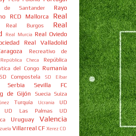
Rayo
 de Santander
Real
no
RCD Mallorca
Real
Real Burgos
d
Real Oviedo
Real Murcia
ociedad
Real Valladolid
aragoza
Recreativo de
República
República Checa
Rumanía
tica del Congo
SD Compostela
SD Eíbar
Serbia
Sevilla FC
ng de Gijón
Suecia
Suiza
Turquía
UD
únez
Ucrania
UD Las Palmas
UD
Valencia
Uruguay
ca
Villarreal CF
zuela
Xerez CD