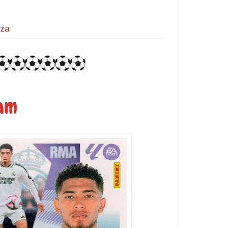
iza
am