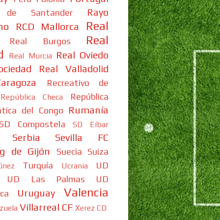
Rayo
 de Santander
Real
no
RCD Mallorca
Real
Real Burgos
d
Real Oviedo
Real Murcia
ociedad
Real Valladolid
aragoza
Recreativo de
República
República Checa
Rumanía
tica del Congo
SD Compostela
SD Eíbar
Serbia
Sevilla FC
ng de Gijón
Suecia
Suiza
Turquía
UD
únez
Ucrania
UD Las Palmas
UD
Valencia
Uruguay
ca
Villarreal CF
zuela
Xerez CD