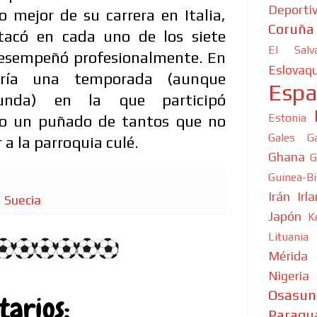
Deporti
 mejor de su carrera en Italia,
Coruña
acó en cada uno de los siete
El Salv
 desempeñó profesionalmente. En
Eslovaqu
aría una temporada (aunque
Esp
unda) en la que participó
Estonia
o un puñado de tantos que no
Gales
G
 a la parroquia culé.
Ghana
G
Guinea-B
Irán
Irl
,
Suecia
Japón
K
Lituania
Mérida
Nigeria
Osasun
arios:
Paragu