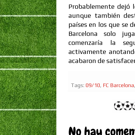
Probablemente dejó lo
aunque también dest
países en los que se
Barcelona solo jug
comenzaría la seg
activamente anotand
acabaron de satisfacer
Tags:
09/10
,
FC Barcelona
No hay coment