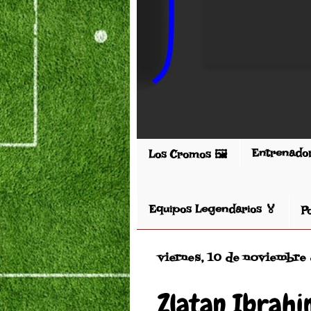
Entrenado
Los Cromos 🖼️
Equipos Legendarios 🏅
P
viernes, 10 de noviembre
Zlatan Ibrahi