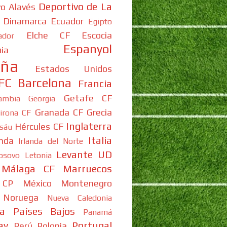
Deportivo de La
vo Alavés
Dinamarca
Ecuador
Egipto
Elche CF
Escocia
ador
Espanyol
ia
aña
Estados Unidos
FC Barcelona
Francia
Getafe CF
ambia
Georgia
Granada CF
Grecia
irona CF
Inglaterra
Hércules CF
isáu
Italia
anda
Irlanda del Norte
Levante UD
osovo
Letonia
Málaga CF
Marruecos
 CP
México
Montenegro
Noruega
Nueva Caledonia
a
Países Bajos
Panamá
ay
Portugal
Perú
Polonia