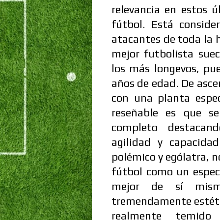
relevancia en estos 
fútbol. Está consid
atacantes de toda la h
mejor futbolista sue
los más longevos, pue
años de edad. De ascen
con una planta espec
reseñable es que s
completo destacand
agilidad y capacida
polémico y ególatra, n
fútbol como un espec
mejor de sí mism
tremendamente estéti
realmente temido 