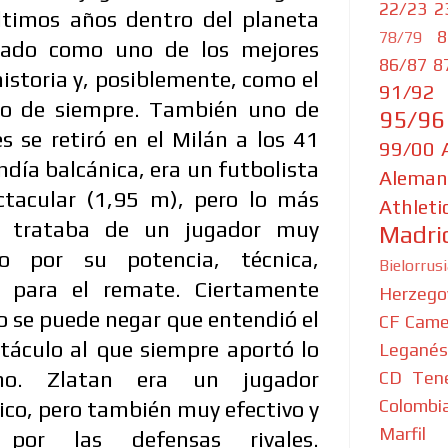
22/23
2
últimos años dentro del planeta
8
78/79
erado como uno de los mejores
86/87
8
istoria y, posiblemente, como el
91/92
co de siempre. También uno de
95/96
s se retiró en el Milán a los 41
99/00
día balcánica, era un futbolista
Aleman
tacular (1,95 m), pero lo más
Athleti
e trataba de un jugador muy
Madri
o por su potencia, técnica,
Bielorrus
d para el remate. Ciertamente
Herzego
o se puede negar que entendió el
CF
Came
táculo al que siempre aportó lo
Leganés
o. Zlatan era un jugador
CD Tene
Colombi
co, pero también muy efectivo y
Marfil
por las defensas rivales.