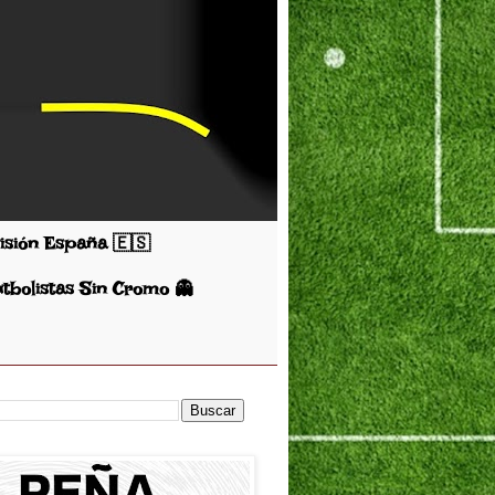
visión España 🇪🇸
utbolistas Sin Cromo 👻