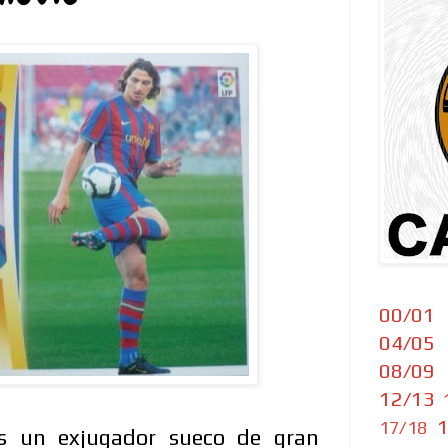
00/01
04/05
08/09
12/13
1
17/18
es un exjugador sueco de gran