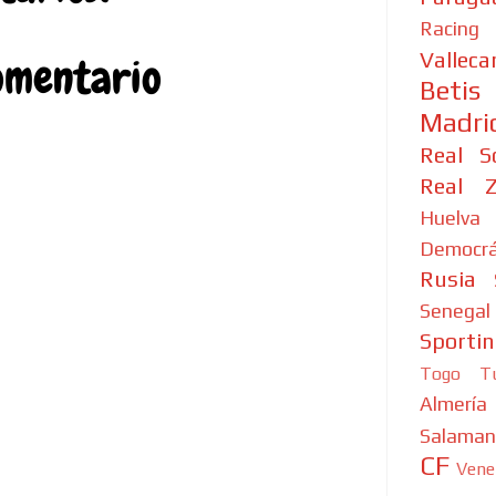
Racing
Valleca
omentario
Betis
Madri
Real S
Real Z
Huelva
Democrá
Rusia
Senegal
Sporti
Togo
T
Almería
Salaman
CF
Vene