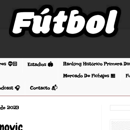
res 🧔🏻
Ranking Histórico Primera Di
Estadios 🏟️
Mercado De Fichajes 🏪
F
odcast 🎧
Contacto 📬
 de 2023
movic