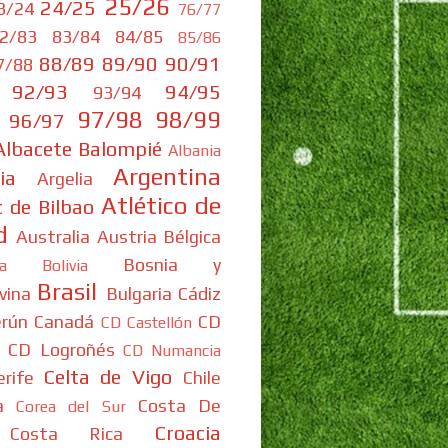
25/26
24/25
3/24
76/77
2/83
83/84
84/85
85/86
88/89
89/90
90/91
7/88
92/93
94/95
93/94
97/98
98/99
96/97
Albacete Balompié
Albania
Argentina
ia
Argelia
Atlético de
c de Bilbao
d
Australia
Austria
Bélgica
Bosnia y
ia
Bolivia
Brasil
vina
Bulgaria
Cádiz
rún
Canadá
CD
CD Castellón
CD Logroñés
CD Numancia
Celta de Vigo
rife
Chile
a
Costa De
Corea del Sur
Croacia
Costa Rica