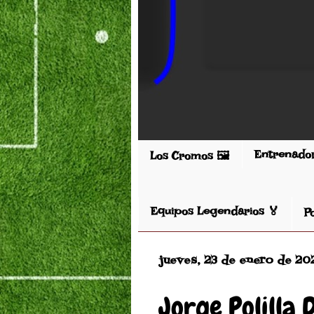
Entrenado
Los Cromos 🖼️
Equipos Legendarios 🏅
P
jueves, 23 de enero de 20
Jorge Polilla 