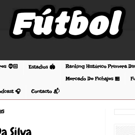
res 🧔🏻
Ranking Histórico Primera Di
Estadios 🏟️
Mercado De Fichajes 🏪
F
odcast 🎧
Contacto 📬
25
Da Silva