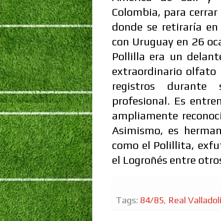
Colombia, para cerrar 
donde se retiraría en
con Uruguay en 26 oca
Pollilla era un delan
extraordinario olfato
registros durante 
profesional. Es entr
ampliamente reconoci
Asimismo, es herman
como el Polillita, exf
el Logroñés entre otro
Tags:
84/85
,
Real Valladol