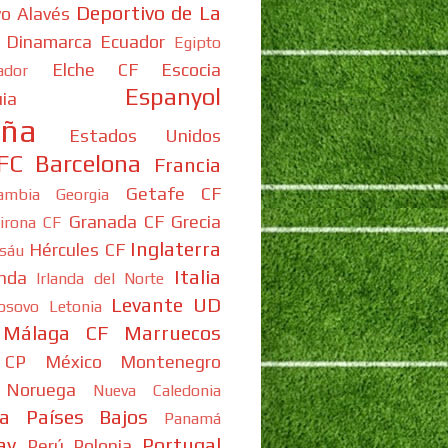
Deportivo de La
vo Alavés
Dinamarca
Ecuador
Egipto
Elche CF
Escocia
ador
Espanyol
ia
aña
Estados Unidos
FC Barcelona
Francia
Getafe CF
ambia
Georgia
Granada CF
Grecia
irona CF
Inglaterra
Hércules CF
isáu
Italia
anda
Irlanda del Norte
Levante UD
osovo
Letonia
Málaga CF
Marruecos
 CP
México
Montenegro
Noruega
Nueva Caledonia
a
Países Bajos
Panamá
ay
Portugal
Perú
Polonia