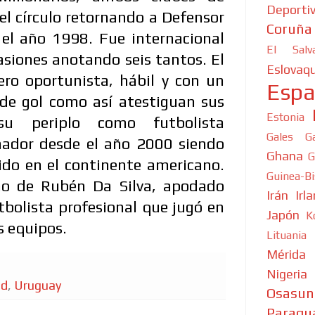
Deporti
el círculo retornando a Defensor
Coruña
 el año 1998. Fue internacional
El Salv
siones anotando seis tantos. El
Eslovaqu
tero oportunista, hábil y con un
Esp
 de gol como así atestiguan sus
Estonia
su periplo como futbolista
Gales
G
enador desde el año 2000 siendo
Ghana
G
do en el continente americano.
Guinea-B
o de Rubén Da Silva, apodado
Irán
Irl
utbolista profesional que jugó en
Japón
K
s equipos.
Lituania
Mérida
Nigeria
id
,
Uruguay
Osasun
Paragu