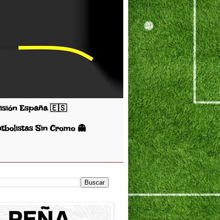
visión España 🇪🇸
utbolistas Sin Cromo 👻