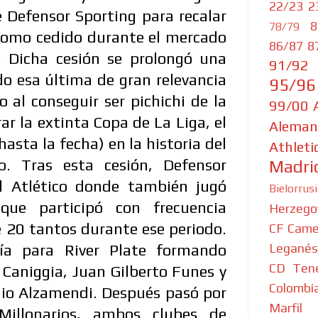
22/23
2
 Defensor Sporting para recalar
8
78/79
 como cedido durante el mercado
86/87
8
. Dicha cesión se prolongó una
91/92
o esa última de gran relevancia
95/96
o al conseguir ser pichichi de la
99/00
rar la extinta Copa de La Liga, el
Aleman
hasta la fecha) en la historia del
Athleti
no. Tras esta cesión, Defensor
Madri
 al Atlético donde también jugó
Bielorrus
que participó con frecuencia
Herzego
 20 tantos durante ese periodo.
CF
Came
ría para River Plate formando
Leganés
CD Tene
 Caniggia, Juan Gilberto Funes y
Colombi
io Alzamendi. Después pasó por
Marfil
Millonarios, ambos clubes de