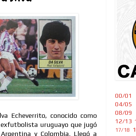
00/01
04/05
08/09
va Echeverrito, conocido como
12/13
n exfutbolista uruguayo que jugó
1
17/18
Argentina y Colombia. Llegó a