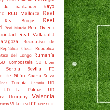
Rayo
 de Santander
Real
no
RCD Mallorca
Real
Real Burgos
d
Real Oviedo
Real Murcia
ociedad
Real Valladolid
aragoza
Recreativo de
República
República Checa
Rumanía
tica del Congo
SD Compostela
SD Eíbar
Serbia
Sevilla FC
ng de Gijón
Suecia
Suiza
Turquía
UD
únez
Ucrania
UD Las Palmas
UD
Valencia
Uruguay
ca
Villarreal CF
zuela
Xerez CD