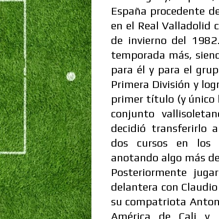
España procedente de
en el Real Valladolid
de invierno del 1982
temporada más, siend
para él y para el grup
Primera División y log
primer título (y único 
conjunto vallisoleta
decidió transferirlo
dos cursos en los 
anotando algo más de
Posteriormente juga
delantera con Claudio
su compatriota Anton
América de Cali y 