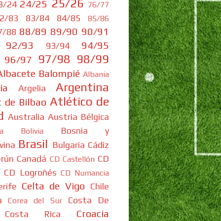
25/26
24/25
3/24
76/77
2/83
83/84
84/85
85/86
88/89
89/90
90/91
7/88
92/93
94/95
93/94
97/98
98/99
96/97
Albacete Balompié
Albania
Argentina
ia
Argelia
Atlético de
c de Bilbao
d
Australia
Austria
Bélgica
Bosnia y
ia
Bolivia
Brasil
vina
Bulgaria
Cádiz
rún
Canadá
CD
CD Castellón
CD Logroñés
CD Numancia
Celta de Vigo
rife
Chile
a
Costa De
Corea del Sur
Croacia
Costa Rica