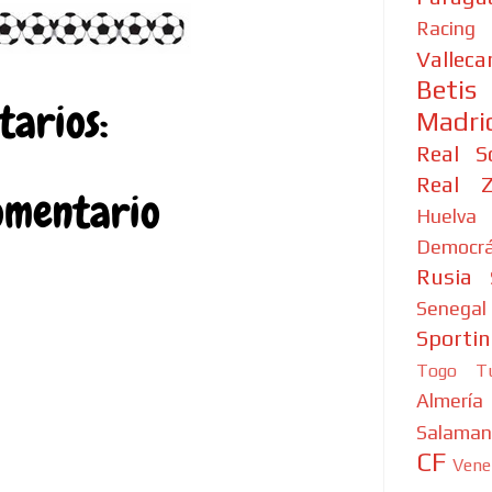
Racing
Valleca
Betis
arios:
Madri
Real S
Real Z
omentario
Huelva
Democrá
Rusia
Senegal
Sporti
Togo
T
Almería
Salaman
CF
Vene