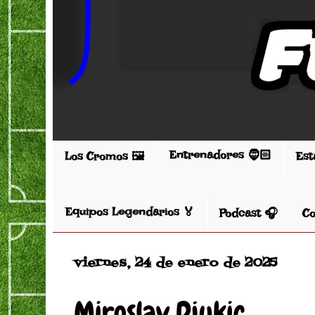
Entrenadores 🧔🏻
Los Cromos 🖼️
Est
Equipos Legendarios 🏅
Podcast 🎧
Co
viernes, 24 de enero de 2025
Miroslav Djukic